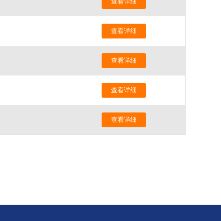
查看详细
查看详细
查看详细
查看详细
查看详细