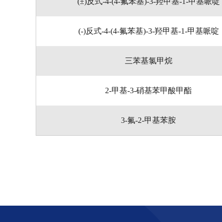
(±)反式-4-(4-氟苯基)-3-羟甲基-1-甲基哌啶
(-)反式-4-(4-氟苯基)-3-羟甲基-1-甲基哌啶
三苯基氯甲烷
2-甲基-3-硝基苯甲酸甲酯
3-氟-2-甲基苯胺