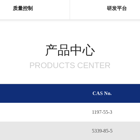
质量控制
研发平台
产品中心
PRODUCTS CENTER
CAS No.
1197-55-3
5339-85-5