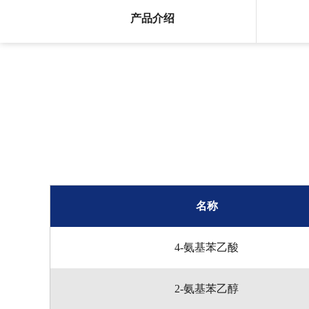
产品介绍
名称
4-氨基苯乙酸
2-氨基苯乙醇