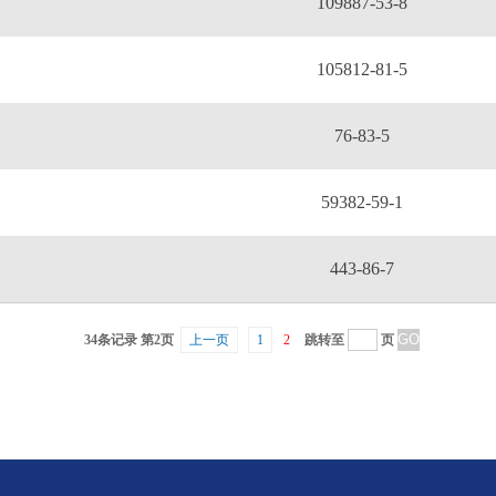
109887-53-8
105812-81-5
76-83-5
59382-59-1
443-86-7
34条记录 第2页
上一页
1
2
跳转至
页