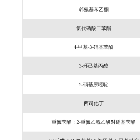
邻氨基苯乙酮
氯代磷酸二苯酯
4-甲基-3-硝基苯酚
3-环己基丙酸
5-硝基尿嘧啶
西司他丁
重氮苄酯；2-重氮乙酰乙酸对硝基苄酯