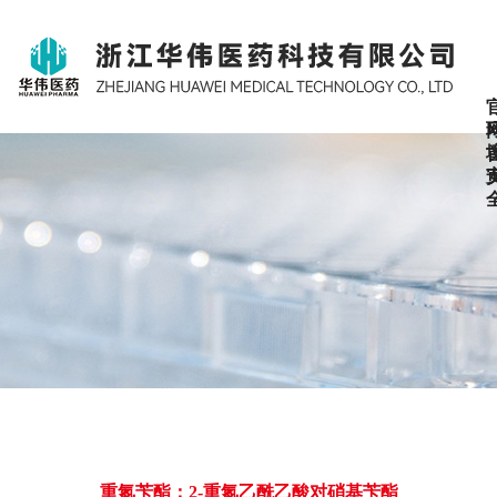
重氮苄酯；2-重氮乙酰乙酸对硝基苄酯