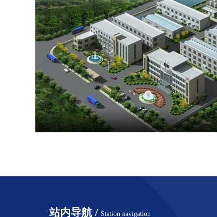
站内导航 /
Station navigation